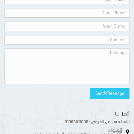
أتصل بنا
للاستفسار عن العروض : 01065511009
العنوان: