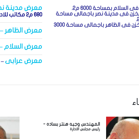
معرض مدينة نص
 السلام بمساحة 6000 م2.
12) مخزن فى مدينة نصر باجمالى مساحة
680 م2 مكاتب للادارات التجارية و المشروعات و ادارة المخازن.
– (5) مخزن فى الظاهر باجمالى مساحة 3000
معرض الظاهر
–
معرض السلام
–
معرض عرابى
–
ء
المهندس وجيه هنتر بساده -
رئيس مجلس الادارة