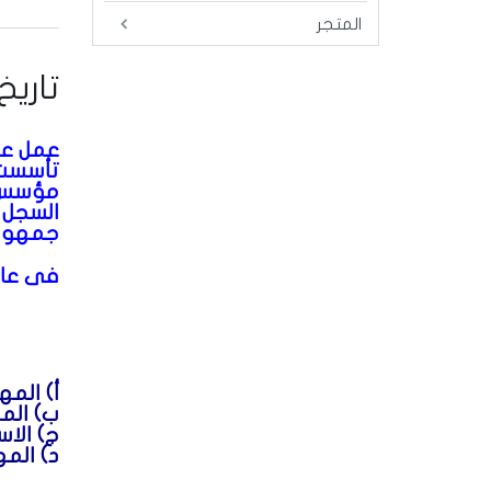
المتجر
تاريخ
عمل عا
تأسست الش
مؤسس 
جمهورية
فى عام 1982 انت
أ) الم
ب) الم
ج) الا
د) المه