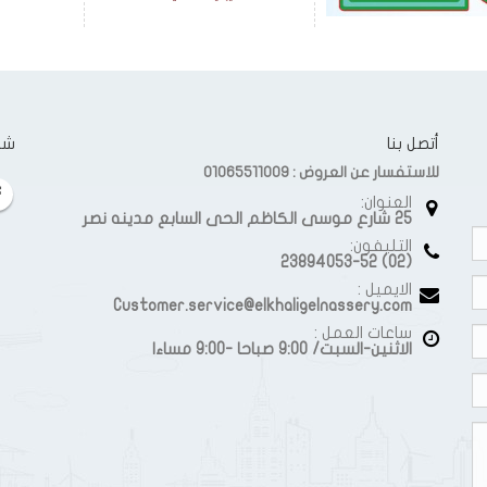
أتصل بنا
شار
للاستفسار عن العروض : 01065511009
العنوان:
25 شارع موسى الكاظم الحى السابع مدينه نصر
التليفون:
(02) 23894053-52
الايميل :
Customer.service@elkhaligelnassery.com
ساعات العمل :
الاثنين-السبت/ 9:00 صباحا -9:00 مساءا