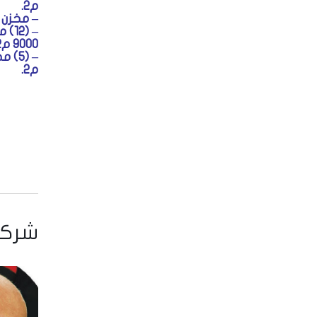
م2.
– مخزن فى
– (
9000 م2.
م2.
شركا