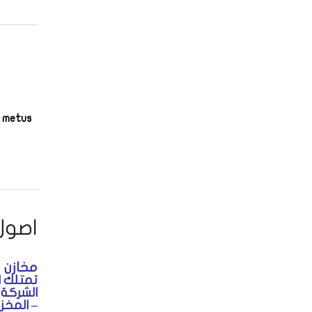
g metus
اصول
مخازن 
الشركة 