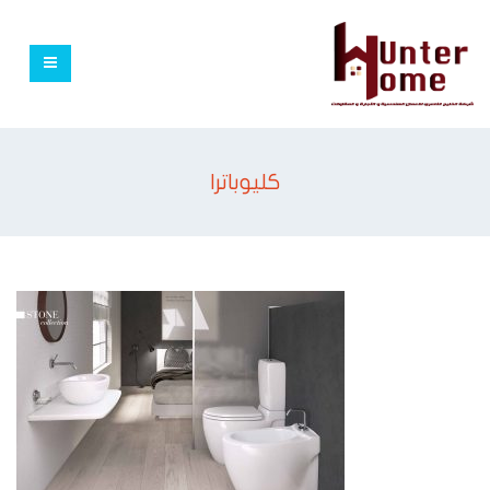
كليوباترا